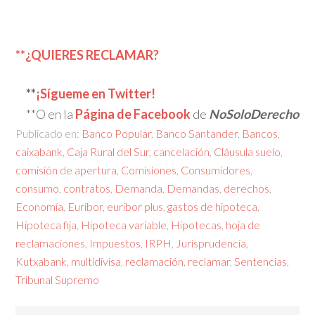
**¿QUIERES RECLAMAR?
**
¡Sígueme en Twitter!
**O en la
Página de Facebook
de
NoSoloDerecho
Publicado en:
Banco Popular
,
Banco Santander
,
Bancos
,
caixabank
,
Caja Rural del Sur
,
cancelación
,
Cláusula suelo
,
comisión de apertura
,
Comisiones
,
Consumidores
,
consumo
,
contratos
,
Demanda
,
Demandas
,
derechos
,
Economía
,
Euribor
,
euribor plus
,
gastos de hipoteca
,
Hipoteca fija
,
Hipoteca variable
,
Hipotecas
,
hoja de
reclamaciones
,
Impuestos
,
IRPH
,
Jurisprudencia
,
Kutxabank
,
multidivisa
,
reclamación
,
reclamar
,
Sentencias
,
Tribunal Supremo