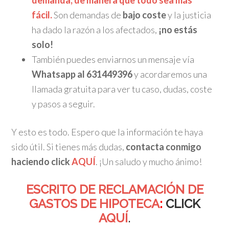
demanda, de manera que todo sea más
fácil.
Son demandas de
bajo coste
y la justicia
ha dado la razón a los afectados,
¡no estás
solo!
También puedes enviarnos un mensaje vía
Whatsapp al 631449396
y acordaremos una
llamada gratuita para ver tu caso, dudas, coste
y pasos a seguir.
Y esto es todo. Espero que la información te haya
sido útil. Si tienes más dudas,
contacta conmigo
haciendo click
AQUÍ
. ¡Un saludo y mucho ánimo!
ESCRITO DE RECLAMACIÓN DE
GASTOS DE HIPOTECA
:
CLICK
AQUÍ
.