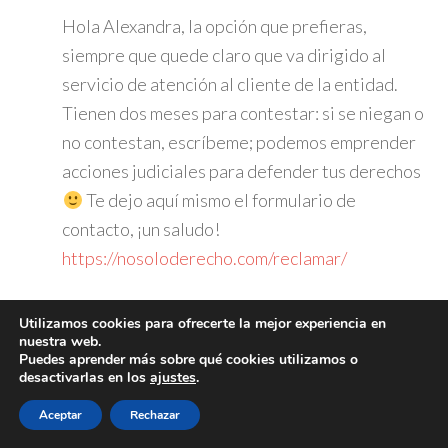
Hola Alexandra, la opción que prefieras,
siempre que quede claro que va dirigido al
servicio de atención al cliente de la entidad.
Tienen dos meses para contestar: si se niegan o
no contestan, escríbeme; podemos emprender
acciones judiciales para defender tus derechos
Te dejo aquí mismo el formulario de
contacto, ¡un saludo!
https://nosoloderecho.com/reclamar/
Responder
Utilizamos cookies para ofrecerte la mejor experiencia en
nuestra web.
Puedes aprender más sobre qué cookies utilizamos o
desactivarlas en los
ajustes
.
Aceptar
Rechazar
Alexandra
dice