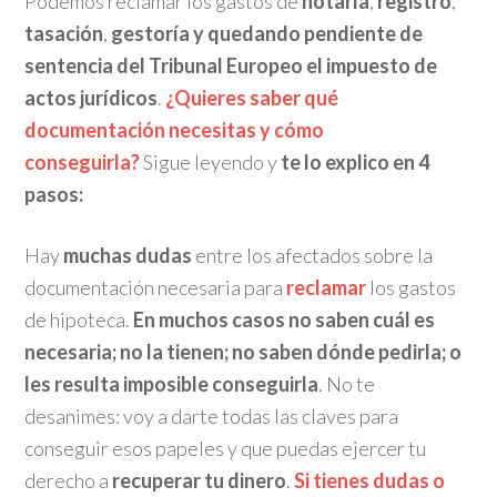
Podemos reclamar los gastos de
notaría
,
registro
,
tasación
,
gestoría y quedando pendiente de
sentencia del Tribunal Europeo el impuesto de
actos jurídicos
.
¿Quieres saber qué
documentación necesitas y cómo
conseguirla?
Sigue leyendo y
te lo explico en 4
pasos:
Hay
muchas dudas
entre los afectados sobre la
documentación necesaria para
reclamar
los gastos
de hipoteca.
En muchos casos no saben cuál es
necesaria; no la tienen; no saben dónde pedirla; o
les resulta imposible conseguirla
. No te
desanimes: voy a darte todas las claves para
conseguir esos papeles y que puedas ejercer tu
derecho a
recuperar tu dinero
.
Si tienes dudas o