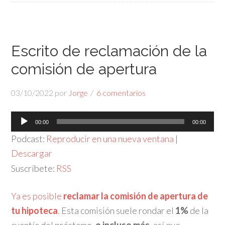
Escrito de reclamación de la
comisión de apertura
03/10/2022
por
Jorge
6 comentarios
Reproductor
00:00
00:00
de
Podcast:
Reproducir en una nueva ventana
|
audio
Descargar
Suscríbete:
RSS
Ya es posible
reclamar
la comisión de apertura de
tu hipoteca
.
Esta comisión suele rondar el
1%
de la