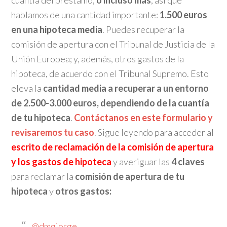
cuantía del préstamo,
o incluso más
, así que
hablamos de una cantidad importante:
1.500 euros
en una hipoteca media
. Puedes recuperar la
comisión de apertura con el Tribunal de Justicia de la
Unión Europea; y, además, otros gastos de la
hipoteca, de acuerdo con el Tribunal Supremo. Esto
eleva la
cantidad media a recuperar a un entorno
de 2
.500-3.000 euros, dependiendo de la cuantía
de tu hipoteca
.
Contáctanos en este formulario y
revisaremos tu caso
. Sigue leyendo para acceder al
escrito de reclamación de la comisión de apertura
y los gastos de hipoteca
y averiguar las
4 claves
para reclamar la
comisión de apertura de tu
hipoteca
y
otros gastos:
@dmgjorge