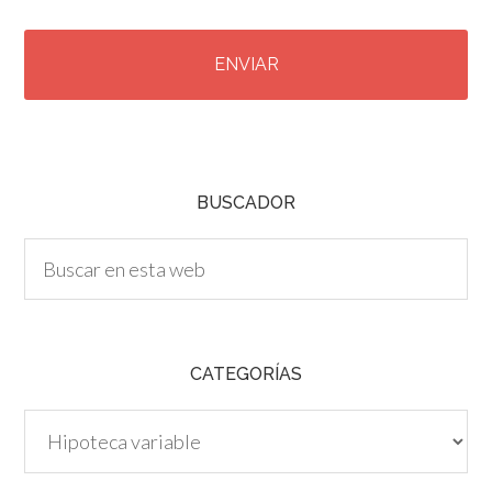
C
A
P
T
C
H
A
BUSCADOR
CATEGORÍAS
Categorías