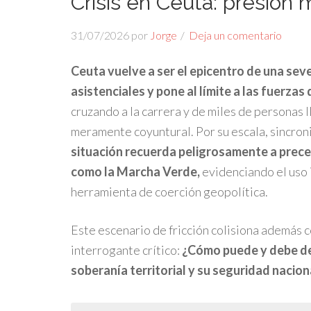
Crisis en Ceuta: presión m
31/07/2026
por
Jorge
Deja un comentario
Ceuta vuelve a ser el epicentro de una sev
asistenciales y pone al límite a las fuerzas
cruzando a la carrera y de miles de personas 
meramente coyuntural. Por su escala, sincron
situación recuerda peligrosamente a prece
como la Marcha Verde,
evidenciando el uso 
herramienta de coerción geopolítica.
Este escenario de fricción colisiona además co
interrogante crítico:
¿Cómo puede y debe d
soberanía territorial y su seguridad nacion