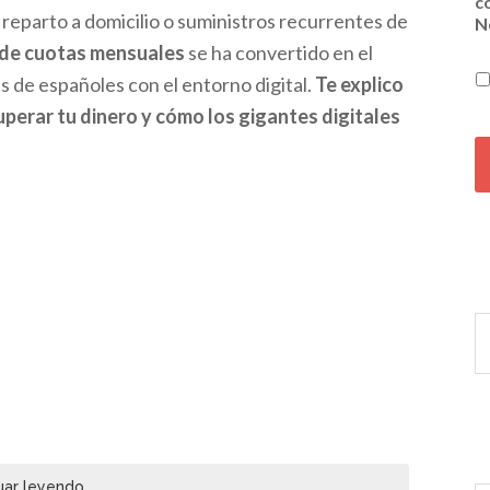
c
 reparto a domicilio o suministros recurrentes de
N
a de cuotas mensuales
se ha convertido en el
s de españoles con el entorno digital.
Te explico
uperar tu dinero y cómo los gigantes digitales
C
A
P
T
C
H
A
uar leyendo