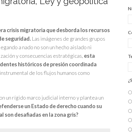
igratoria, Ley y geopolítica
N
era crisis migratoria que desborda los recursos
C
 de seguridad.
Las imágenes de grandes grupos
llegando a nado no son un hecho aislado ni
ización y consecuencias estratégicas,
esta
T
dentes históricos de presión coordinada
instrumental de los flujos humanos como
¿
n un rígido marco judicial interno y plantea un
efenderse un Estado de derecho cuando su
al son desafiadas en la zona gris?