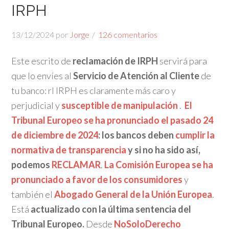
IRPH
13/12/2024
por
Jorge
126 comentarios
Este escrito de
reclamación de IRPH
servirá para
que lo envíes al
Servicio de Atención al Cliente
de
tu banco: rl IRPH es claramente más caro y
perjudicial y
susceptible de manipulación
.
El
Tribunal Europeo se ha pronunciado el pasado 24
de diciembre de 2024
: los bancos deben
cumplir la
normativa de transparencia
y si no ha sido así,
podemos
RECLAMAR
.
La
Comisión Europea se ha
pronunciado a favor de los consumidores
y
también el
Abogado General de la Unión Europea
.
Está
actualizado con la última sentencia del
Tribunal Europeo.
Desde
NoSoloDerecho