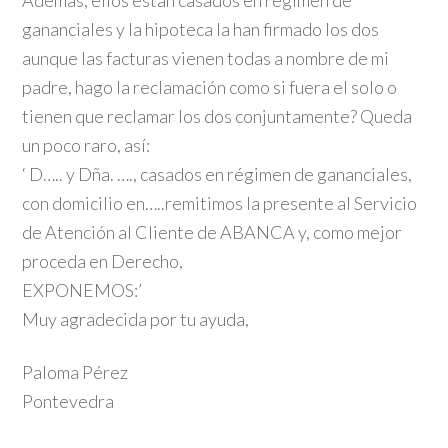
Además, ellos están casados en régimen de
gananciales y la hipoteca la han firmado los dos
aunque las facturas vienen todas a nombre de mi
padre, hago la reclamación como si fuera el solo o
tienen que reclamar los dos conjuntamente? Queda
un poco raro, así:
‘ D….. y Dña. …., casados en régimen de gananciales,
con domicilio en…..remitimos la presente al Servicio
de Atención al Cliente de ABANCA y, como mejor
proceda en Derecho,
EXPONEMOS:’
Muy agradecida por tu ayuda,
Paloma Pérez
Pontevedra