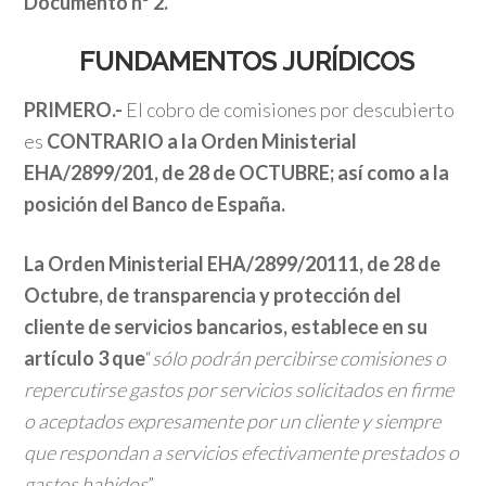
Documento nº 2.
FUNDAMENTOS JURÍDICOS
PRIMERO.-
El cobro de comisiones por descubierto
es
CONTRARIO a la Orden Ministerial
EHA/2899/201, de 28 de OCTUBRE; así como a la
posición del Banco de España.
La Orden Ministerial EHA/2899/20111, de 28 de
Octubre, de transparencia y protección del
cliente de servicios bancarios, establece en su
artículo 3 que
“
sólo podrán percibirse comisiones o
repercutirse gastos por servicios solicitados en firme
o aceptados expresamente por un cliente y siempre
que respondan a servicios efectivamente prestados o
gastos habidos
”.