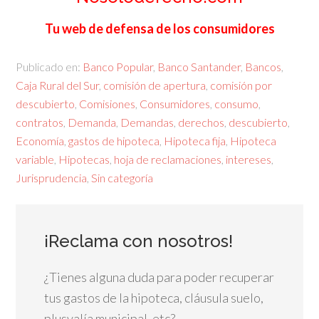
Tu web de defensa de los consumidores
Publicado en:
Banco Popular
,
Banco Santander
,
Bancos
,
Caja Rural del Sur
,
comisión de apertura
,
comisión por
descubierto
,
Comisiones
,
Consumidores
,
consumo
,
contratos
,
Demanda
,
Demandas
,
derechos
,
descubierto
,
Economía
,
gastos de hipoteca
,
Hipoteca fija
,
Hipoteca
variable
,
Hipotecas
,
hoja de reclamaciones
,
intereses
,
Jurisprudencia
,
Sin categoría
¡Reclama con nosotros!
¿Tienes alguna duda para poder recuperar
tus gastos de la hipoteca, cláusula suelo,
plusvalía municipal, etc?