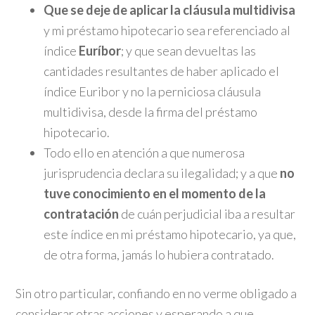
Que se deje de aplicar la cláusula multidivisa
y mi préstamo hipotecario sea referenciado al
índice
Euríbor
; y que sean devueltas las
cantidades resultantes de haber aplicado el
índice Euribor y no la perniciosa cláusula
multidivisa, desde la firma del préstamo
hipotecario.
Todo ello en atención a que numerosa
jurisprudencia declara su ilegalidad; y a que
no
tuve conocimiento en el momento de la
contratación
de cuán perjudicial iba a resultar
este índice en mi préstamo hipotecario, ya que,
de otra forma, jamás lo hubiera contratado.
Sin otro particular, confiando en no verme obligado a
considerar otras acciones y esperando a que