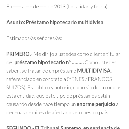
En —— a —– de —– de 2018 (Localidad y fecha)
Asunto: Préstamo hipotecario multidivisa
Estimados/as señores/as:
PRIMERO.-
Me dirijo a ustedes como cliente titular
del
préstamo hipotecario nº ………
Como ustedes
saben, se tratan de un préstamo
MULTIDIVISA
,
referenciado en concreto a (YENES / FRANCOS
SUIZOS). Es público y notorio, como sin duda conoce
esta entidad, que este tipo de préstamos están
causando desde hace tiempo un
enorme perjuicio
a
decenas de miles de afectados en nuestro país.
SEGUNDO.- El Tribunal Supremo, en sentencia de