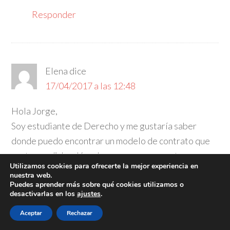
Responder
Elena
dice
17/04/2017 a las 12:48
Hola Jorge,
Soy estudiante de Derecho y me gustaría saber
donde puedo encontrar un modelo de contrato que
contenga dicha cláusula, ya que no encuentro
Utilizamos cookies para ofrecerte la mejor experiencia en
ninguno y me gustaría saber el contenido del mismo.
nuestra web.
Puedes aprender más sobre qué cookies utilizamos o
Gracias
desactivarlas en los
ajustes
.
1
Responder
Aceptar
Rechazar