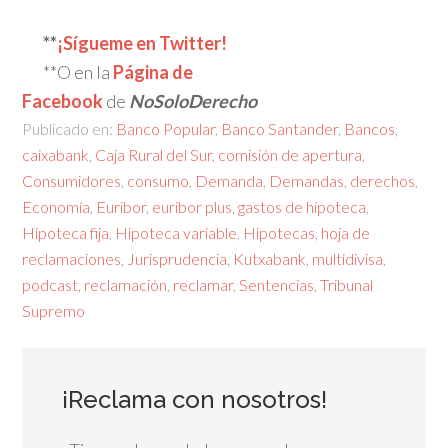
**
¡Sígueme en Twitter!
**O en la
Página de
Facebook
de
NoSoloDerecho
Publicado en:
Banco Popular
,
Banco Santander
,
Bancos
,
caixabank
,
Caja Rural del Sur
,
comisión de apertura
,
Consumidores
,
consumo
,
Demanda
,
Demandas
,
derechos
,
Economía
,
Euribor
,
euribor plus
,
gastos de hipoteca
,
Hipoteca fija
,
Hipoteca variable
,
Hipotecas
,
hoja de
reclamaciones
,
Jurisprudencia
,
Kutxabank
,
multidivisa
,
podcast
,
reclamación
,
reclamar
,
Sentencias
,
Tribunal
Supremo
¡Reclama con nosotros!