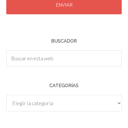
P
T
C
H
A
BUSCADOR
CATEGORÍAS
Categorías