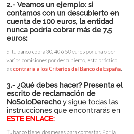
2.- Veamos un ejemplo: si
contamos con un descubierto en
cuenta de 100 euros, la entidad
nunca podría cobrar más de 7,5
euros:
Si tu banco cobra 30, 40 ó 50 euros por una o por
varias comisiones por descubierto, esta práctica
es
contraria a los Criterios del Banco de España
.
3.- ¿Qué debes hacer? Presenta el
escrito de reclamación de
NoSoloDerecho
y sigue todas las
instrucciones que encontrarás en
ESTE ENLACE:
Tu banco tiene dos meses para contestar. Por la