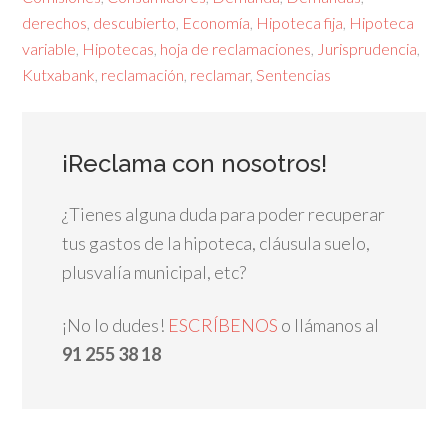
derechos
,
descubierto
,
Economía
,
Hipoteca fija
,
Hipoteca
variable
,
Hipotecas
,
hoja de reclamaciones
,
Jurisprudencia
,
Kutxabank
,
reclamación
,
reclamar
,
Sentencias
¡Reclama con nosotros!
¿Tienes alguna duda para poder recuperar
tus gastos de la hipoteca, cláusula suelo,
plusvalía municipal, etc?
¡No lo dudes!
ESCRÍBENOS
o llámanos al
91 255 38 18