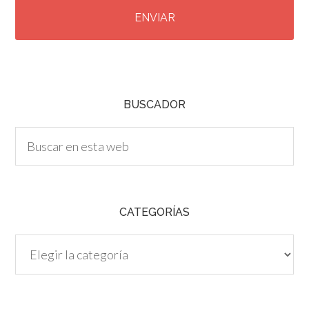
A
P
T
C
H
A
BUSCADOR
CATEGORÍAS
Categorías