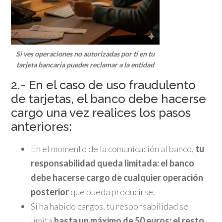
Si ves operaciones no autorizadas por ti en tu
tarjeta bancaria puedes reclamar a la entidad
2.- En el caso de uso fraudulento
de tarjetas, el banco debe hacerse
cargo una vez realices los pasos
anteriores:
En el momento de la comunicación al banco,
tu
responsabilidad queda limitada: el banco
debe hacerse cargo de cualquier operación
posterior
que pueda producirse.
Si ha habido cargos, tu responsabilidad se
limita
hasta un máximo de 50 euros; el resto