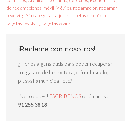
contratos
,
Creditea
,
Demanda
,
derechos
,
Economía
,
hoja
de reclamaciones
,
móvil
,
Móviles
,
reclamación
,
reclamar
,
revolving
,
Sin categoría
,
tarjetas
,
tarjetas de crédito
,
tarjetas revolving
,
tarjetas wizink
¡Reclama con nosotros!
¿Tienes alguna duda para poder recuperar
tus gastos de la hipoteca, cláusula suelo,
plusvalía municipal, etc?
¡No lo dudes!
ESCRÍBENOS
o llámanos al
91 255 38 18