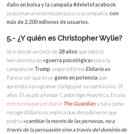
daño en bolsa y la campaña #deletefacebook
ocasionan un enorme perjuicio a la compañía,
con
más de 2.200 millones de usuarios.
5.- ¿Y quién es Christopher Wylie?
Se trata de un chico de
28 años
que ideó la
herramienta de
«guerra psicológica»
para la
campaña de
Trump
, según informa
Eldiario.es
.
Parece ser que es un
genio en potencia
que
aprendió a programar código por su cuenta a los 19
años. Él ayudó a fundar Cambridge Anaylitca. En una
entrevista para el diario
The Guardian
, y tal y como
recoge
Eldiario.es
, explica que descubrieron que
podría
«cambiar la mente de las personas, no a
través de la persuasión sino a través del dominio de