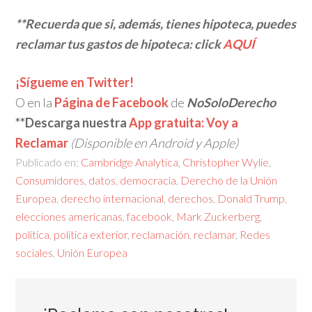
**Recuerda que si, además, tienes hipoteca, puedes
reclamar tus gastos de hipoteca: click
AQUÍ
¡Sígueme en Twitter!
O en la
Página de Facebook
de
NoSoloDerecho
**Descarga nuestra
App gratuita: Voy a
Reclamar
(Disponible en Android y Apple)
Publicado en:
Cambridge Analytica
,
Christopher Wylie
,
Consumidores
,
datos
,
democracia
,
Derecho de la Unión
Europea
,
derecho internacional
,
derechos
,
Donald Trump
,
elecciones americanas
,
facebook
,
Mark Zuckerberg
,
política
,
política exterior
,
reclamación
,
reclamar
,
Redes
sociales
,
Unión Europea