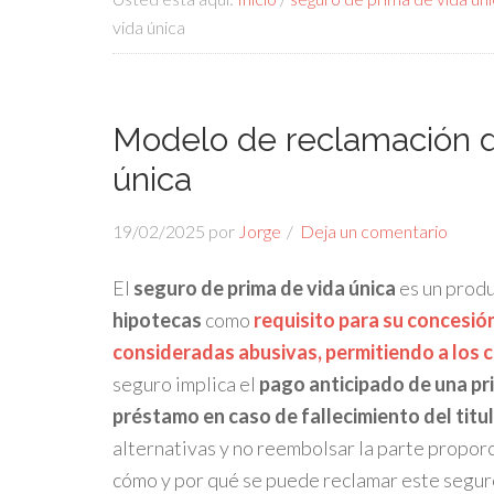
vida única
Modelo de reclamación d
única
19/02/2025
por
Jorge
Deja un comentario
El
seguro de prima de vida única
es un produ
hipotecas
como
requisito para su concesión
consideradas abusivas, permitiendo a los
seguro implica el
p
ago anticipado de una pr
préstamo en caso de fallecimiento del titul
alternativas y no reembolsar la parte propor
cómo y por qué se puede reclamar este seguro,