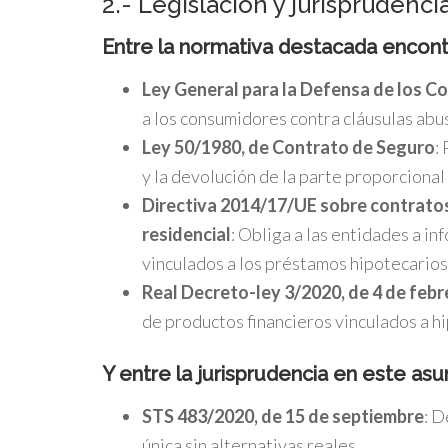
2.- Legislación y jurisprudenci
Entre la normativa destacada encon
Ley General para la Defensa de los C
a los consumidores contra cláusulas abu
Ley 50/1980, de Contrato de Seguro
:
y la devolución de la parte proporcional
Directiva 2014/17/UE sobre contratos
residencial
: Obliga a las entidades a i
vinculados a los préstamos hipotecarios
Real Decreto-ley 3/2020, de 4 de febr
de productos financieros vinculados a h
Y entre la jurisprudencia en este as
STS 483/2020, de 15 de septiembre
: D
única sin alternativas reales.