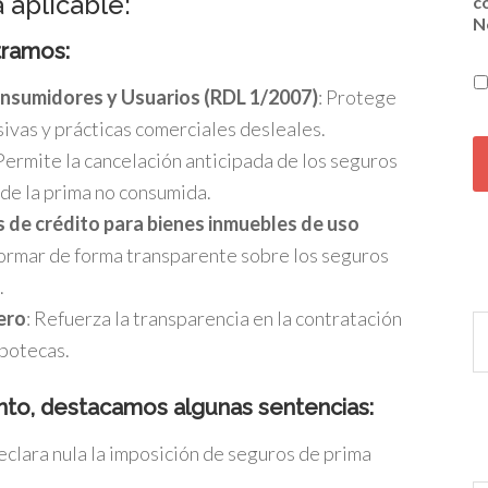
a aplicable:
c
N
tramos:
onsumidores y Usuarios (RDL 1/2007)
: Protege
sivas y prácticas comerciales desleales.
C
A
 Permite la cancelación anticipada de los seguros
P
 de la prima no consumida.
T
C
 de crédito para bienes inmuebles de uso
H
nformar de forma transparente sobre los seguros
A
.
ero
: Refuerza la transparencia en la contratación
ipotecas.
unto, destacamos algunas sentencias:
eclara nula la imposición de seguros de prima