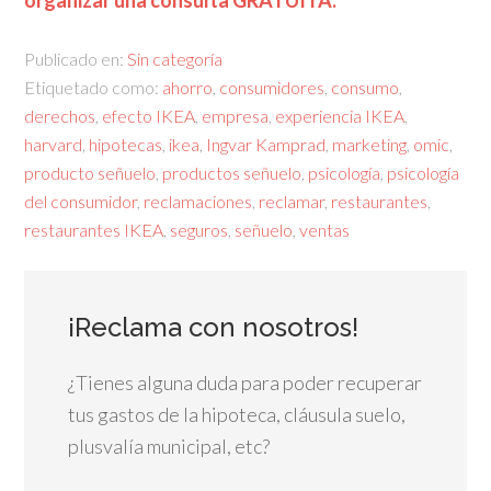
organizar una consulta GRATUITA.
Publicado en:
Sin categoría
Etiquetado como:
ahorro
,
consumidores
,
consumo
,
derechos
,
efecto IKEA
,
empresa
,
experiencia IKEA
,
harvard
,
hipotecas
,
ikea
,
Ingvar Kamprad
,
marketing
,
omic
,
producto señuelo
,
productos señuelo
,
psicología
,
psicología
del consumidor
,
reclamaciones
,
reclamar
,
restaurantes
,
restaurantes IKEA
,
seguros
,
señuelo
,
ventas
¡Reclama con nosotros!
¿Tienes alguna duda para poder recuperar
tus gastos de la hipoteca, cláusula suelo,
plusvalía municipal, etc?