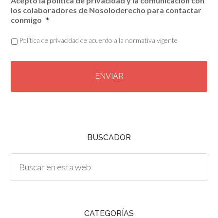
Acepto la política de privacidad y la comunicación con
los colaboradores de Nosoloderecho para contactar
conmigo
*
Política de privacidad de acuerdo a la normativa vigente
C
A
P
T
C
H
A
BUSCADOR
CATEGORÍAS