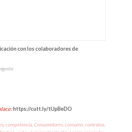
nicación con los colaboradores de
vigente
nlace
:
https://cutt.ly/tUpBeDO
es
,
competencia
,
Consumidores
,
consumo
,
contratos
,