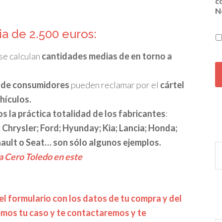
c
N
a de 2.500 euros:
se calculan
cantidades medias de en torno a
C
A
P
s de consumidores
pueden reclamar por el
cártel
T
hículos.
C
H
 la práctica totalidad de los fabricantes
:
A
 Chrysler; Ford; Hyunday; Kia; Lancia; Honda;
ault o Seat… son sólo algunos ejemplos.
a Cero Toledo en este
l formulario con los datos de tu compra y del
emos tu caso y te contactaremos y te