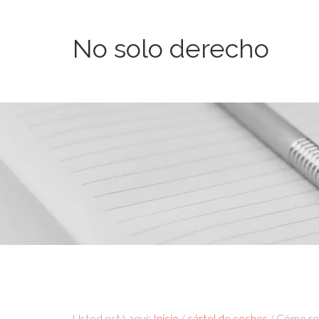
No solo derecho
Usted está aquí:
Inicio
/
cártel de coches
/
Cómo rec