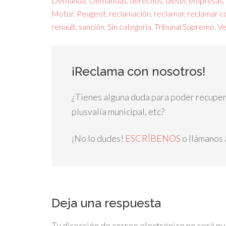
Demanda
,
Demandas
,
derechos
,
diesel
,
empresas
,
Motor
,
Peugeot
,
reclamación
,
reclamar
,
reclamar c
renault
,
sanción
,
Sin categoría
,
Tribunal Supremo
,
Ve
¡Reclama con nosotros!
¿Tienes alguna duda para poder recuperar
plusvalía municipal, etc?
¡No lo dudes!
ESCRÍBENOS
o llámanos 
Deja una respuesta
Tu dirección de correo electrónico no será pu