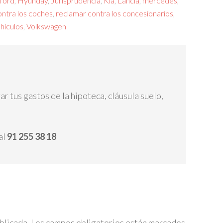
ford
,
Hyunday
,
Jurisprudencia
,
Kia
,
Lancia
,
mercedes
,
ontra los coches
,
reclamar contra los concesionarios
,
hículos
,
Volkswagen
 tus gastos de la hipoteca, cláusula suelo,
al
91 255 38 18
blicada.
Los campos obligatorios están marcados