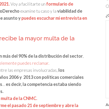
2021.
Voy a facilitarte un
formulario de
loDerecho
examine tu caso y la
viabilidad de
¿
te asunto y
puedes escuchar mi entrevista en
 recibe la mayor multa de la
n más del 90% de la distribución del sector
,
lemente puedes reclamar.
ntre las empresas involucradas,
los
ños 2006 y 2013 con políticas comerciales
s
…
es decir, la competencia estaba siendo
s.
a multa de la CNMC.
A
rme el pasado 21 de septiembre y abre la