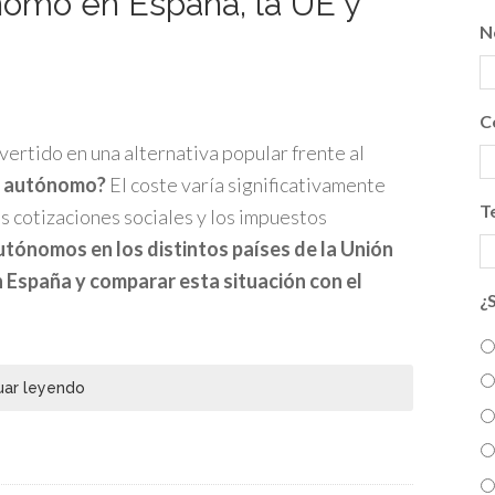
nomo en España, la UE y
N
C
vertido en una alternativa popular frente al
r autónomo?
El coste varía significativamente
T
s cotizaciones sociales y los impuestos
tónomos en los distintos países de la Unión
 España y comparar esta situación con el
¿
uar leyendo