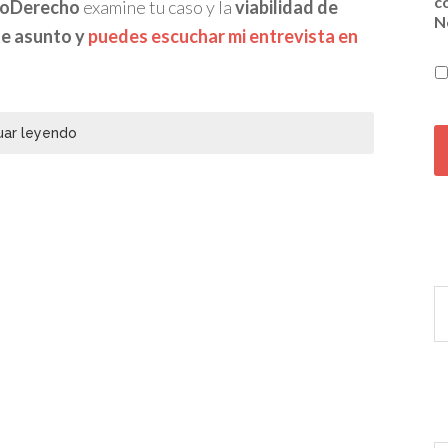
c
loDerecho
examine tu caso y la
viabilidad de
N
te asunto y
puedes escuchar mi entrevista en
C
uar leyendo
A
P
T
C
H
A