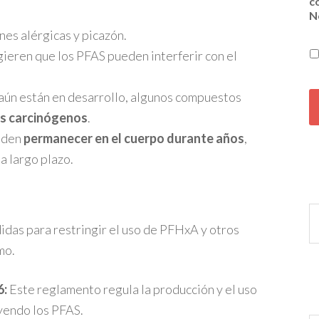
c
N
nes alérgicas y picazón.
ieren que los PFAS pueden interferir con el
C
aún están en desarrollo, algunos compuestos
A
P
es carcinógenos
.
T
eden
permanecer en el cuerpo durante años
,
C
H
 largo plazo.
A
das para restringir el uso de PFHxA y otros
mo.
6:
Este reglamento regula la producción y el uso
uyendo los PFAS.