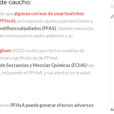
 de caucho:
ado que
algunas correas de smartwatches
¿
(PFHxA)
, un compuesto químico perteneciente a
polifluoroalquilados (PFAS)
, también conocidos
ersistencia en el medio ambiente y su
ngham
(2022) reveló que ciertos modelos de
iones significativas de PFHxA.
de Sustancias y Mezclas Químicas (ECHA)
han
 incluyendo el PFHxA, y sus efectos en la salud
tienen
PFHxA puede generar efectos adversos
A