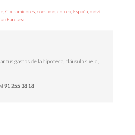
ne
,
Consumidores
,
consumo
,
correa
,
España
,
móvil
,
ión Europea
 tus gastos de la hipoteca, cláusula suelo,
al
91 255 38 18