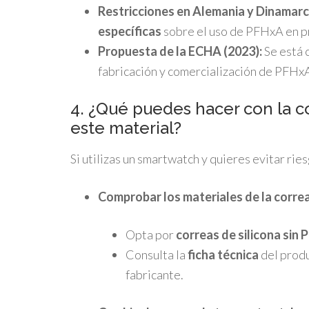
Restricciones en Alemania y Dinamarc
específicas
sobre el uso de PFHxA en p
Propuesta de la ECHA (2023):
Se está 
fabricación y comercialización de PFHx
4. ¿Qué puedes hacer con la c
este material?
Si utilizas un smartwatch y quieres evitar rie
Comprobar los materiales de la correa
Opta por
correas de silicona sin 
Consulta la
ficha técnica
del produ
fabricante.