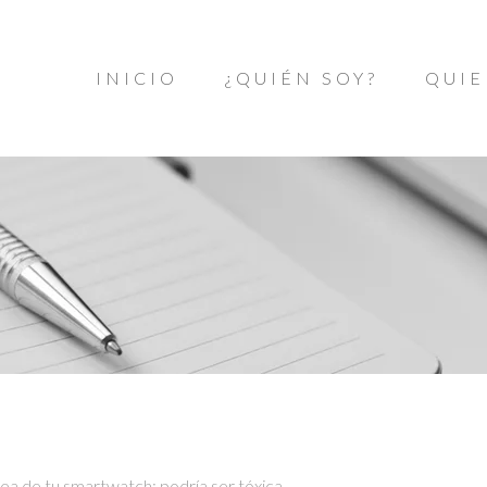
INICIO
¿QUIÉN SOY?
QUIE
rea de tu smartwatch: podría ser tóxica