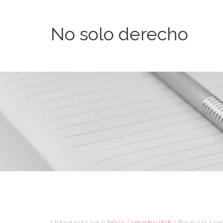
No solo derecho
Usted está aquí:
Inicio
/
smartwatch
/
Revisa la cor