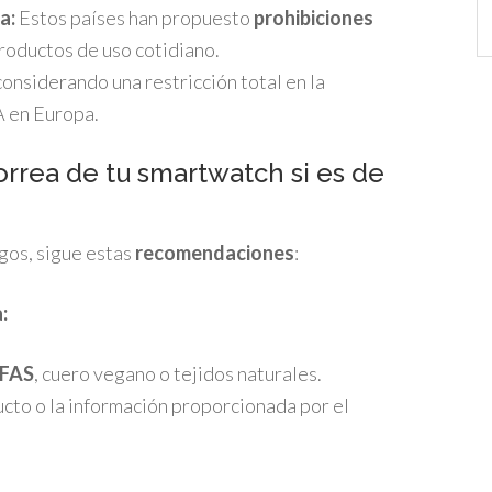
Ca
a:
Estos países han propuesto
prohibiciones
roductos de uso cotidiano.
considerando una restricción total en la
A en Europa.
orrea de tu smartwatch si es de
sgos, sigue estas
recomendaciones
:
:
PFAS
, cuero vegano o tejidos naturales.
cto o la información proporcionada por el