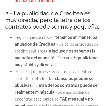
acabar con la deuda.
2.- La publicidad de Creditea es
muy directa, pero la letra de los
contratos puede ser muy pequeña:
Seguro que casi todos
tenemos en mente los
anuncios de Creditea
y de otras entidades de
crédito similares (
¡e incluso nos sabemos la
melodía del anuncio!
). Se trata de
publicidad
muy rápida y directa.
Pero es que, muchas veces, no nos cuentan
todos los detalles: las
cláusulas pueden ser
abusivas,
la
letra de los contratos puede ser
realmente minúscula
y además podemos
encontrar escenarios de
TAE mensual y no
anual
, con lo que los afectados pueden pensar