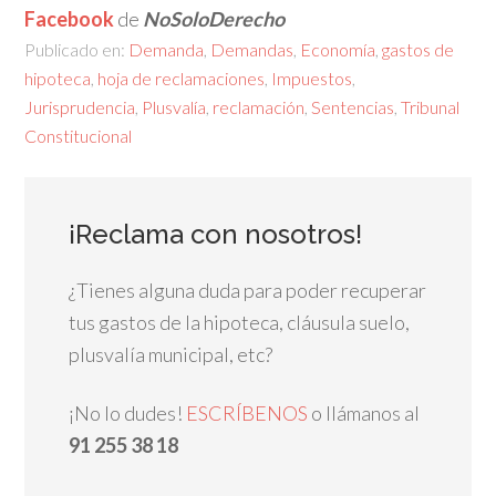
Facebook
de
NoSoloDerecho
Publicado en:
Demanda
,
Demandas
,
Economía
,
gastos de
hipoteca
,
hoja de reclamaciones
,
Impuestos
,
Jurisprudencia
,
Plusvalía
,
reclamación
,
Sentencias
,
Tribunal
Constitucional
¡Reclama con nosotros!
¿Tienes alguna duda para poder recuperar
tus gastos de la hipoteca, cláusula suelo,
plusvalía municipal, etc?
¡No lo dudes!
ESCRÍBENOS
o llámanos al
91 255 38 18