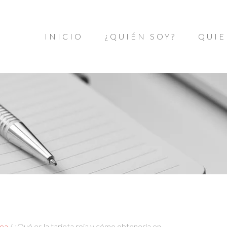
INICIO
¿QUIÉN SOY?
QUIE
pea
/
¿Qué es la tarjeta roja y cómo obtenerla en