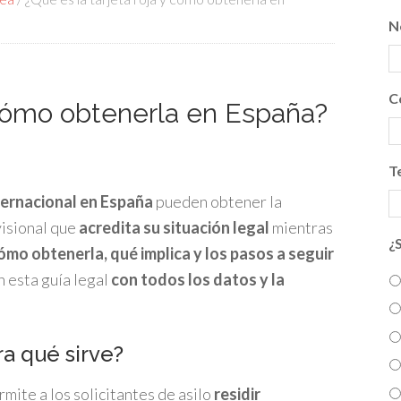
N
C
y cómo obtenerla en España?
T
ternacional en España
pueden obtener la
visional que
acredita su situación legal
mientras
¿
ómo obtenerla, qué implica y los pasos a seguir
n esta guía legal
con todos los datos y la
ra qué sirve?
ite a los solicitantes de asilo
residir