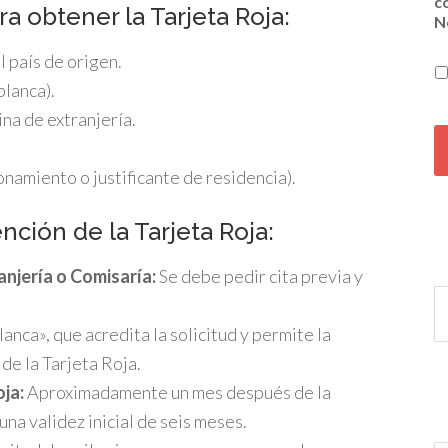
c
a obtener la Tarjeta Roja:
N
 país de origen.
blanca).
cina de extranjería.
C
A
P
amiento o justificante de residencia).
T
C
H
nción de la Tarjeta Roja:
A
ranjería o Comisaría:
Se debe pedir cita previa y
lanca», que acredita la solicitud y permite la
de la Tarjeta Roja.
oja:
Aproximadamente un mes después de la
una validez inicial de seis meses.