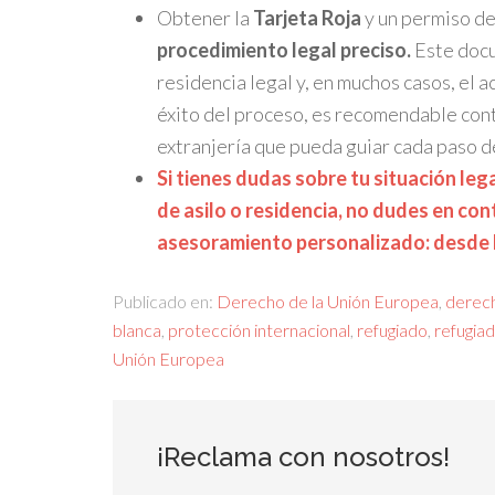
Obtener la
Tarjeta Roja
y un permiso de
procedimiento legal preciso.
Este docu
residencia legal y, en muchos casos, el a
éxito del proceso, es recomendable con
extranjería que pueda guiar cada paso de
Si tienes dudas sobre tu situación leg
de asilo o residencia, no dudes en co
asesoramiento personalizado: desde
Publicado en:
Derecho de la Unión Europea
,
derech
blanca
,
protección internacional
,
refugiado
,
refugia
Unión Europea
¡Reclama con nosotros!