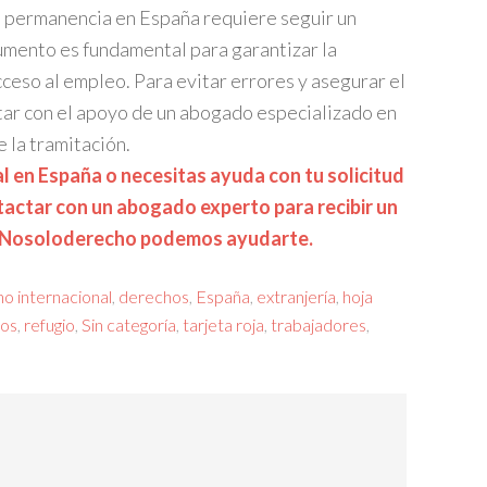
 permanencia en España requiere seguir un
mento es fundamental para garantizar la
cceso al empleo. Para evitar errores y asegurar el
tar con el apoyo de un abogado especializado en
 la tramitación.
al en España o necesitas ayuda con tu solicitud
ntactar con un abogado experto para recibir un
 Nosoloderecho podemos ayudarte.
o internacional
,
derechos
,
España
,
extranjería
,
hoja
dos
,
refugio
,
Sin categoría
,
tarjeta roja
,
trabajadores
,