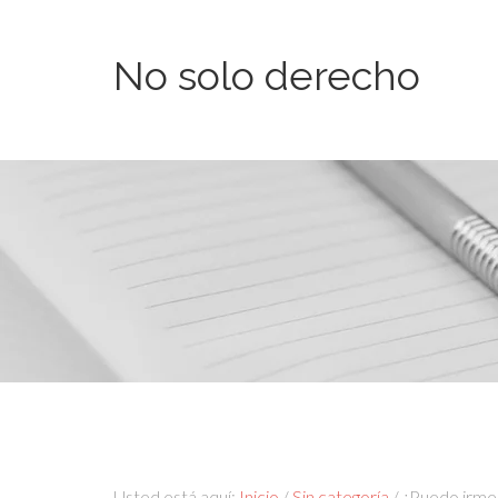
No solo derecho
Usted está aquí:
Inicio
/
Sin categoría
/
¿Puedo irme 