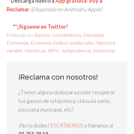
**Descarga nuestra
App gratuita: Voy a
Reclamar
(Disponible en Android y Apple)
**
¡Sígueme en Twitter!
Publicado en:
Bancos
,
Consumidores
,
Demanda
,
Demandas
,
Economía
,
Euribor
,
euribor plus
,
Hipoteca
variable
,
Hipotecas
,
IRPH
,
Jurisprudencia
,
Sentencias
¡Reclama con nosotros!
¿Tienes alguna duda para poder recuperar
tus gastos de la hipoteca, cláusula suelo,
plusvalía municipal, etc?
¡No lo dudes!
ESCRÍBENOS
o llámanos al