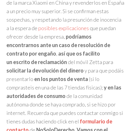
de la marca Xiaomi en China y revenderlos en España
a un precio muy superior. Si se confirman estas
sospechas, y respetando la presunción de inocencia
a la espera de
posibles explicaciones
que puedan
ofrecer desde la empresa,
podríamos
encontrarnos ante un caso de resolución de
contrato por engaño
,
así que os facilito
un escrito de reclamación
del móvil Zetta para
solicitar la devolución del dinero
y para que podáis
presentarlo
en los puntos de venta
(si lo
comprasteis en una de las 7 tiendas físicas);
y en las
autoridades de consumo
de la comunidad
autónoma donde se haya comprado, si se hizo por
internet. Recuerda que puedes contactar conmigo si
tienes dudas haciendo click en el
formulario de
contacto
de
NoSoloDerecho
.
Vamos con el