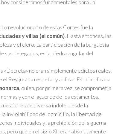
ue hoy consideramos fundamentales para un
:
Lo revolucionario de estas Cortes fue la
iudades y villas (el común)
. Hasta entonces, las
bleza y el clero. La participación de la burguesía
de sus delegados, es la piedra angular del
s «Decreta» no eran simplemente edictos reales.
 el Rey juraba respetar y aplicar. Esto implicaba
 monarca
, quien, por primera vez, se comprometía
s normas y con el acuerdo de los estamentos.
cuestiones de diversa índole, desde la
 la inviolabilidad del domicilio, la libertad de
echos individuales y la prohibición de la guerra
os, pero que en el siglo XII eran absolutamente