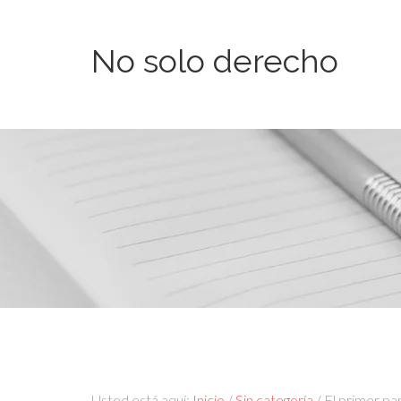
No solo derecho
Usted está aquí:
Inicio
/
Sin categoría
/
El primer par