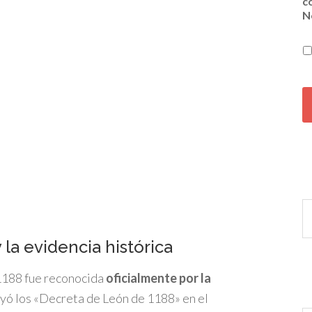
c
N
C
A
P
T
C
H
A
 la evidencia histórica
 1188 fue reconocida
oficialmente por la
yó los «Decreta de León de 1188» en el