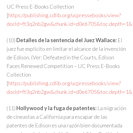
UC Press E-Books Collection
[
https://publishing.cdlib.org/ucpressebooks/view?
docId=ft3q2nb2gw&chunk.id=d0e6705&toc.depth=1&
(10)
Detalles de la sentencia del Juez Wallace:
El
juez fue explícito en limitar el alcance de la invención
de Edison. (Ver: Defeated in the Courts, Edison
Faces Renewed Competition – UC Press E-Books
Collection
[
https://publishing.cdlib.org/ucpressebooks/view?
docId=ft3q2nb2gw&chunk.id=d0e6705&toc.depth=1&
(11)
Hollywood y la fuga de patentes:
La migración
de cineastas a California para escapar de las
patentes de Edison es una razón bien documentada