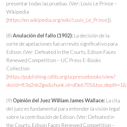
presentar todas las pruebas. (Ver: Louis Le Prince –
Wikipedia
[
https://en.wikipedia.org/wiki/Louis_Le_Prince
]).
(8)
Anulación del fallo (1902):
La decisión de la
corte de apelaciones fue un revés significativo para
Edison. (Ver: Defeated in the Courts, Edison Faces
Renewed Competition – UC Press E-Books
Collection
[
https://publishing.cdlib.org/ucpressebooks/view?
docId=ft3q2nb2gw&chunk.id=d0e6705&toc.depth=1&
(9)
Opinión del Juez William James Wallace:
La cita
del juez es fundamental para entender la visión legal
sobre la contribución de Edison. (Ver: Defeated in
the Courts, Edison Faces Renewed Competition –