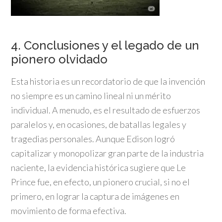
4. Conclusiones y el legado de un
pionero olvidado
Esta historia es un recordatorio de que la invención
no siempre es un camino lineal ni un mérito
individual. A menudo, es el resultado de esfuerzos
paralelos y, en ocasiones, de batallas legales y
tragedias personales. Aunque Edison logró
capitalizar y monopolizar gran parte de la industria
naciente, la evidencia histórica sugiere que Le
Prince fue, en efecto, un pionero crucial, si no el
primero, en lograr la captura de imágenes en
movimiento de forma efectiva.