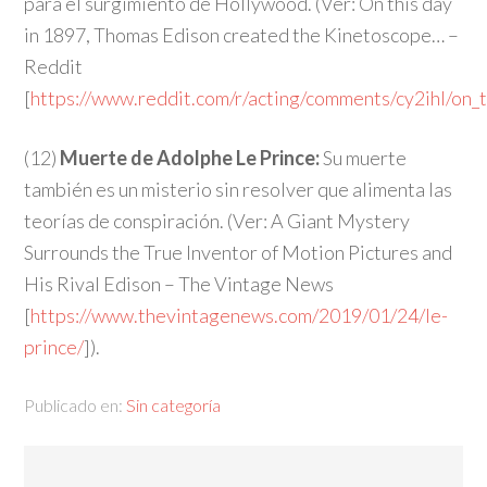
para el surgimiento de Hollywood. (Ver: On this day
in 1897, Thomas Edison created the Kinetoscope… –
Reddit
[
https://www.reddit.com/r/acting/comments/cy2ihl/on
(12)
Muerte de Adolphe Le Prince:
Su muerte
también es un misterio sin resolver que alimenta las
teorías de conspiración. (Ver: A Giant Mystery
Surrounds the True Inventor of Motion Pictures and
His Rival Edison – The Vintage News
[
https://www.thevintagenews.com/2019/01/24/le-
prince/
]).
Publicado en:
Sin categoría