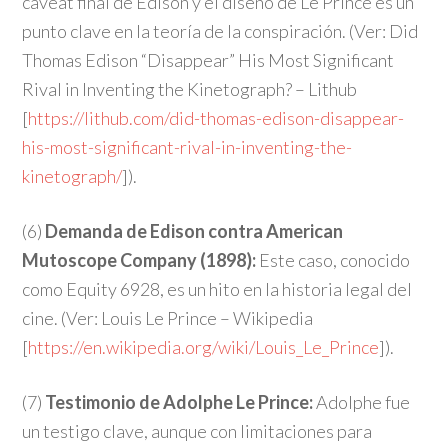
caveat final de Edison y el diseño de Le Prince es un
punto clave en la teoría de la conspiración. (Ver: Did
Thomas Edison “Disappear” His Most Significant
Rival in Inventing the Kinetograph? – Lithub
[
https://lithub.com/did-thomas-edison-disappear-
his-most-significant-rival-in-inventing-the-
kinetograph/
]).
(6)
Demanda de Edison contra American
Mutoscope Company (1898):
Este caso, conocido
como Equity 6928, es un hito en la historia legal del
cine. (Ver: Louis Le Prince – Wikipedia
[
https://en.wikipedia.org/wiki/Louis_Le_Prince
]).
(7)
Testimonio de Adolphe Le Prince:
Adolphe fue
un testigo clave, aunque con limitaciones para