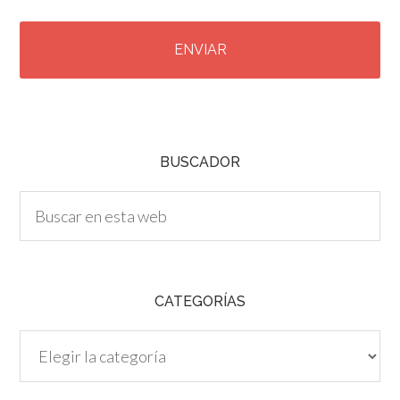
C
A
P
T
C
H
A
BUSCADOR
CATEGORÍAS
Categorías