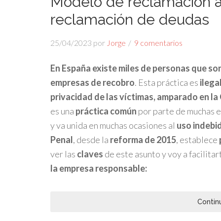
Modelo de reclamación a
reclamación de deudas
25/04/2023
por
Jorge
9 comentarios
En España existe miles de personas que son
empresas de recobro
. Esta práctica es
ilega
privacidad de las víctimas, amparado en la
es una
práctica común
por parte de muchas 
y va unida en muchas ocasiones al
uso indebi
Penal
, desde la
reforma de 2015
, establece
ver las
claves
de este asunto y voy a facilitar
la empresa responsable:
Contin