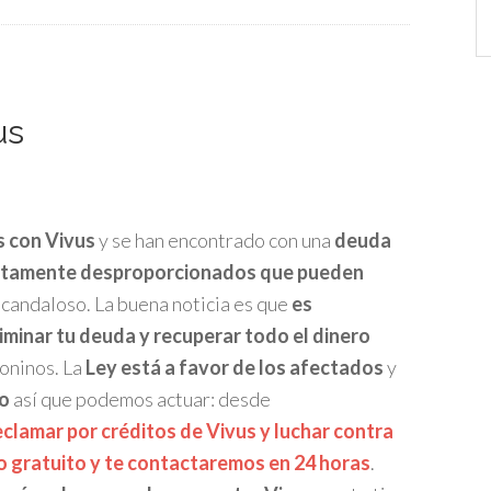
Ca
us
s con Vivus
y se han encontrado con una
deuda
etamente desproporcionados que
pueden
candaloso. La buena noticia es que
es
liminar tu deuda y recuperar todo el dinero
eoninos. La
Ley está a favor de los afectados
y
mo
así que podemos actuar: desde
amar por créditos de Vivus y luchar contra
io gratuito y te contactaremos en 24 horas
.