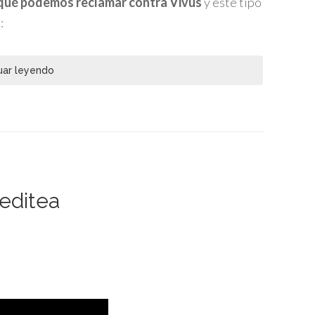
 qué podemos reclamar contra Vivus
y este tipo
:
uar leyendo
editea