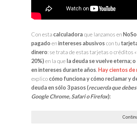
Con esta
calculadora
que lanzamos en
NoSo
pagado
en
intereses abusivos
con tu
tarjet
dinero
: se trata de estas tarjetas o créditos
20%)
en la que
la deuda se vuelve
eterna; o
en intereses
durante años
.
Hay cientos de
explico
cómo funciona y cómo reclamar y de
deuda en sólo 3 pasos (
recuerda que debes 
Google Chrome, Safari o Firefox
):
Contin