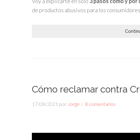
Voy a explicarte en sólo
3 pasos cómo y por
de productos abusivos para los consumidores
Contin
Cómo reclamar contra Cr
17/08/2021
por
Jorge
8 comentarios