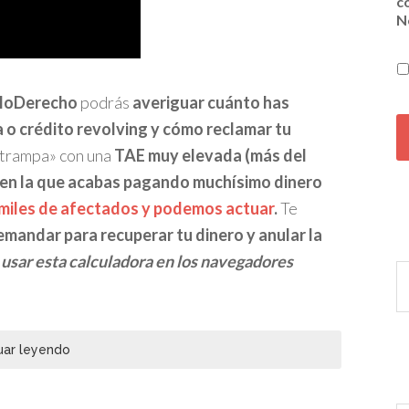
c
N
loDerecho
podrás
averiguar cuánto has
C
A
a o crédito revolving
y cómo reclamar tu
P
 «trampa» con una
TAE muy elevada (más del
T
 en la que acabas pagando muchísimo dinero
C
H
 miles de afectados y podemos actuar
.
Te
A
mandar para recuperar tu dinero y anular la
usar esta calculadora en los navegadores
uar leyendo