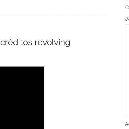
¿
 créditos revolving
A