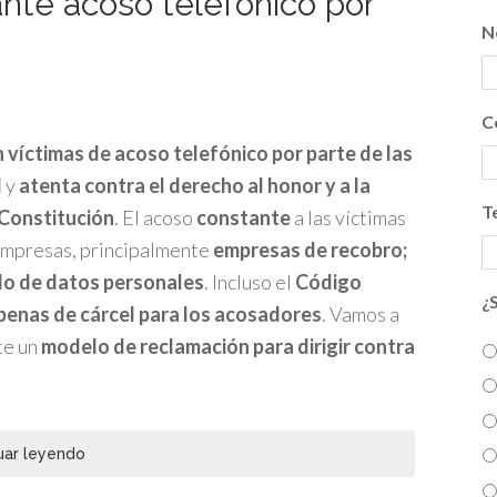
nte acoso telefónico por
N
C
 víctimas de acoso telefónico por parte de las
l
y
atenta contra el derecho al honor y a la
T
 Constitución
. El acoso
constante
a las víctimas
empresas, principalmente
empresas de recobro;
do de datos personales
. Incluso el
Código
¿
penas de cárcel para los acosadores
. Vamos a
te un
modelo de reclamación para dirigir contra
uar leyendo