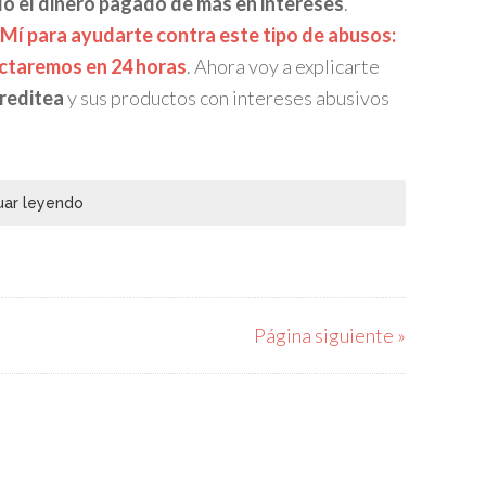
o el dinero pagado de más en intereses
.
í para ayudarte contra este tipo de abusos:
actaremos en 24 horas
. Ahora voy a explicarte
reditea
y sus productos con intereses abusivos
uar leyendo
Página siguiente »