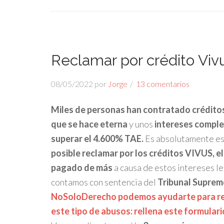
Reclamar por crédito Viv
08/05/2022
por
Jorge
13 comentarios
Miles de personas han contratado crédito
que se hace eterna
y unos
intereses compl
superar el 4.600% TAE.
Es absolutamente es
posible reclamar por los créditos VIVUS, e
pagado de más
a causa de estos intereses l
contamos con sentencia del
Tribunal Supre
NoSoloDerecho podemos ayudarte para recl
este tipo de abusos: rellena este formular