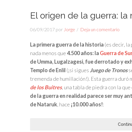
El origen de la guerra: l
06/09/2017
por
Jorge
Deja un comentario
La primera guerra de la historia
(es decir, la
nada menos que
4.500 años: la
Guerra de Su
de Umma, Lugalzagesi, fue derrotado y exh
Templo de Enlil
(¡si sigues
Juego de Tronos
s
tremenda de humillación!). Esta guerra duró má
de los Buitres
, una tabla de piedra con la qu
de
la guerra en realidad parece ser muy ant
de
Nataruk
, hace
¡10.000 años!
:
Contin