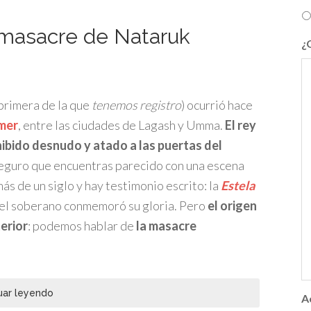
a masacre de Nataruk
¿
 primera de la que
tenemos registro
) ocurrió hace
mer
, entre las ciudades de Lagash y Umma.
El rey
ibido desnudo y atado a las puertas del
eguro que encuentras parecido con una escena
s de un siglo y hay testimonio escrito: la
Estela
e el soberano conmemoró su gloria. Pero
el origen
erior
: podemos hablar de
la masacre
uar leyendo
A