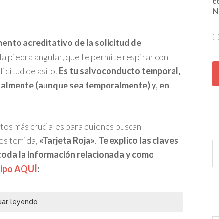
c
N
nto acreditativo de la solicitud de
, la piedra angular, que te permite respirar con
C
A
licitud de asilo.
Es tu salvoconducto temporal,
P
egalmente (aunque sea temporalmente) y, en
T
C
H
A
os más cruciales para quienes buscan
ces temida,
«Tarjeta Roja»
.
Te explico las claves
 toda la información relacionada y como
uipo AQUÍ
:
uar leyendo