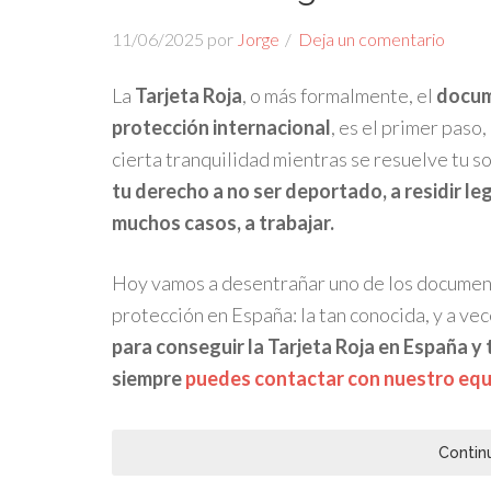
11/06/2025
por
Jorge
Deja un comentario
La
Tarjeta Roja
, o más formalmente, el
docume
protección internacional
, es el primer paso
cierta tranquilidad mientras se resuelve tu so
tu derecho a no ser deportado, a residir l
muchos casos, a trabajar.
Hoy vamos a desentrañar uno de los document
protección en España: la tan conocida, y a ve
para conseguir la Tarjeta Roja en España y
siempre
puedes contactar con nuestro eq
Contin