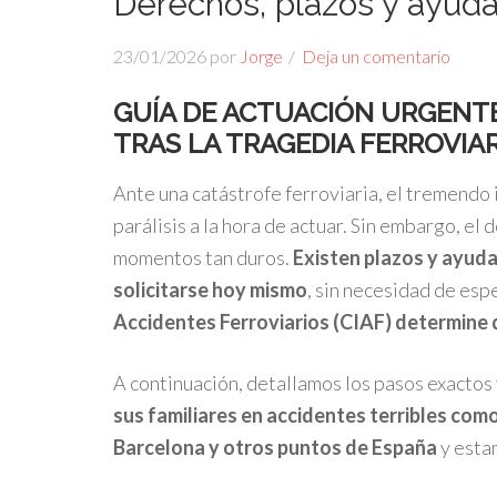
Derechos, plazos y ayudas
23/01/2026
por
Jorge
Deja un comentario
GUÍA DE ACTUACIÓN URGENTE
TRAS LA TRAGEDIA FERROVIAR
Ante una catástrofe ferroviaria, el tremend
parálisis a la hora de actuar. Sin embargo, e
momentos tan duros.
Existen plazos y ayuda
solicitarse
hoy mismo
, sin necesidad de esp
Accidentes Ferroviarios (CIAF) determine q
A continuación, detallamos los pasos exactos 
sus familiares en accidentes terribles com
Barcelona y otros puntos de España
y esta