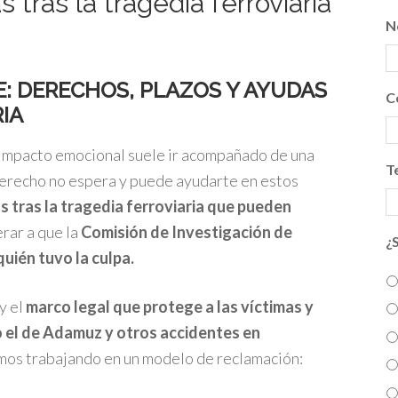
 tras la tragedia ferroviaria
N
: DERECHOS, PLAZOS Y AYUDAS
C
IA
o impacto emocional suele ir acompañado de una
T
l derecho no espera y puede ayudarte en estos
s tras la tragedia ferroviaria que pueden
erar a que la
Comisión de Investigación de
¿
uién tuvo la culpa.
y el
marco legal que protege a las víctimas y
o el de Adamuz y otros accidentes en
mos trabajando en un modelo de reclamación: