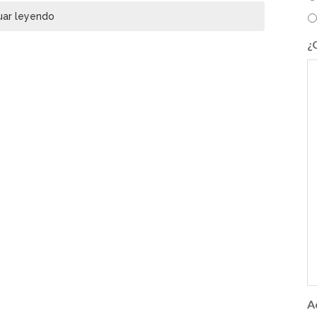
uar leyendo
¿
A