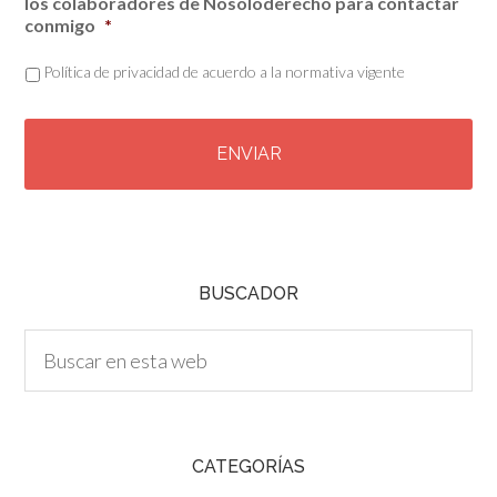
los colaboradores de Nosoloderecho para contactar
conmigo
*
Política de privacidad de acuerdo a la normativa vigente
C
A
P
T
C
H
A
BUSCADOR
CATEGORÍAS