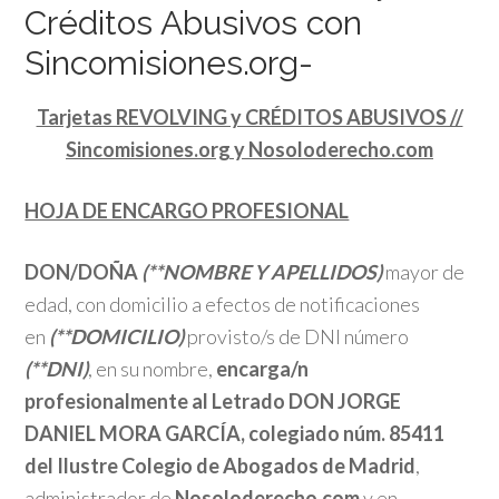
Créditos Abusivos con
Sincomisiones.org-
Tarjetas REVOLVING y CRÉDITOS ABUSIVOS //
Sincomisiones.org y Nosoloderecho.com
HOJA DE ENCARGO PROFESIONAL
DON/DOÑA
(**NOMBRE Y APELLIDOS)
mayor de
edad, con domicilio a efectos de notificaciones
en
(**DOMICILIO)
provisto/s de DNI número
(**DNI)
, en su nombre,
encarga/n
profesionalmente al Letrado DON JORGE
DANIEL MORA GARCÍA, colegiado núm. 85411
del Ilustre
Colegio de Abogados de Madrid
,
administrador de
Nosoloderecho.com
y en