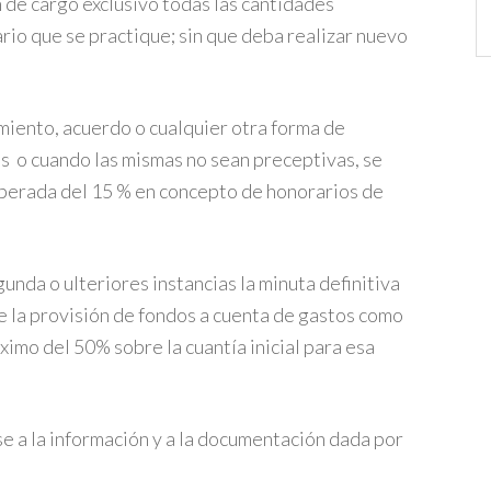
n de cargo exclusivo todas las cantidades
Ca
ario que se practique; sin que deba realizar nuevo
amiento, acuerdo o cualquier otra forma de
as o cuando las mismas no sean preceptivas, se
uperada del 15 % en concepto de honorarios de
unda o ulteriores instancias la minuta definitiva
re la provisión de fondos a cuenta de gastos como
ximo del 50% sobre la cuantía inicial para esa
e a la información y a la documentación dada por