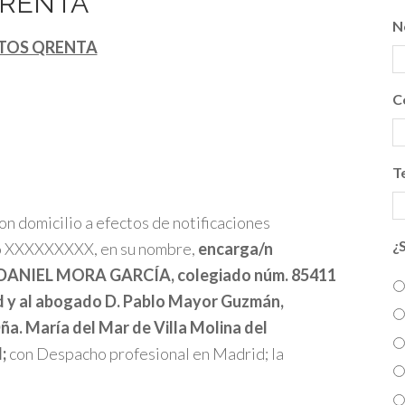
 RENTA
N
TOS QRENTA
C
T
on domicilio a efectos de notificaciones
¿
o XXXXXXXXX, en su nombre,
encarga/n
 DANIEL MORA GARCÍA, colegiado núm. 85411
 y al abogado D. Pablo Mayor Guzmán,
ña. María del Mar de Villa Molina
del
;
con Despacho profesional en Madrid; la