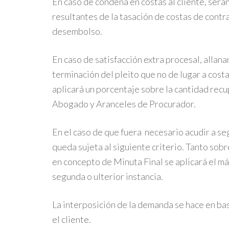
En caso de condena en costas al cliente, será
resultantes de la tasación de costas de contr
desembolso.
En caso de satisfacción extra procesal, allan
terminación del pleito que no de lugar a cost
aplicará un porcentaje sobre la cantidad rec
Abogado y Aranceles de Procurador.
En el caso de que fuera necesario acudir a seg
queda sujeta al siguiente criterio. Tanto sob
en concepto de Minuta Final se aplicará el má
segunda o ulterior instancia.
La interposición de la demanda se hace en bas
el cliente.