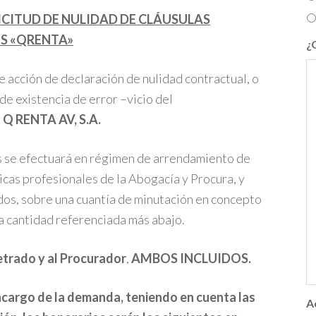
CITUD DE NULIDAD DE CLÁUSULAS
S «QRENTA»
¿
de acción de declaración de nulidad contractual, o
de existencia de error –vicio del
d
Q RENTA AV, S.A.
es se efectuará en régimen de arrendamiento de
icas profesionales de la Abogacía y Procura, y
ados, sobre una cuantía de minutación en concepto
la cantidad referenciada más abajo.
etrado y al Procurador
,
AMBOS INCLUIDOS.
encargo de la demanda, teniendo en cuenta las
A