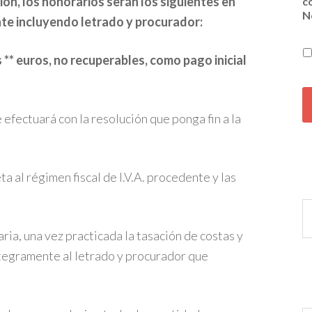
ón, los honorarios serán los siguientes en
c
N
te incluyendo letrado y procurador:
 **
euros
, no recuperables, como pago inicial
C
A
P
 efectuará con la resolución que ponga fin a la
T
C
H
A
ta al régimen fiscal de I.V.A. procedente y las
ria, una vez practicada la tasación de costas y
ntegramente al letrado y procurador que